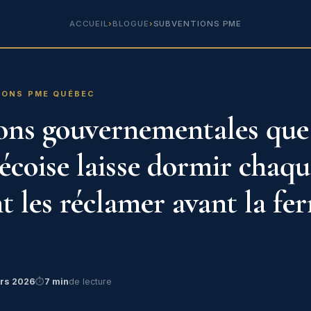
ACCUEIL
›
BLOGUE
›
SUBVENTIONS PME
STRUCTION
NOTRE APPROCHE
BLOGUE
CONTACT
IONS PME QUÉBEC
ons gouvernementales que
coise laisse dormir chaq
 les réclamer avant la fe
rs 2026
⏱
7 min
de lecture