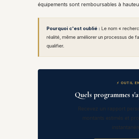
équipements sont remboursables à haute
Pourquoi c'est oublié :
Le nom « recherche
réalité, même améliorer un processus de fab
qualifier.
⚡ OUTIL E
Quels programmes s'ap
Recevez un rapport perso
montants estimés et pro
instantané