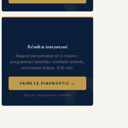
⚡
Résultat instantané
Rapport personnalisé en 2 minutes :
programmes identifiés, montants estimés,
prochaines étapes. 97$ CAD.
FAIRE LE DIAGNOSTIC →
🔒 Stripe · Remboursé si insatisfait