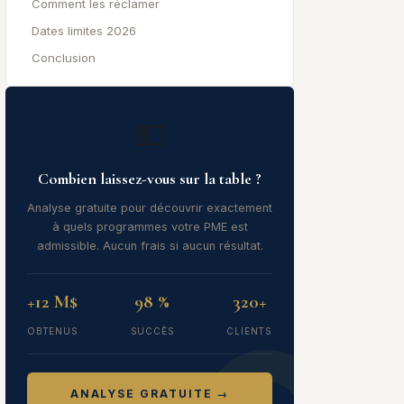
Comment les réclamer
Dates limites 2026
Conclusion
💵
Combien laissez-vous sur la table ?
Analyse gratuite pour découvrir exactement
à quels programmes votre PME est
admissible. Aucun frais si aucun résultat.
+12 M$
98 %
320+
OBTENUS
SUCCÈS
CLIENTS
ANALYSE GRATUITE →