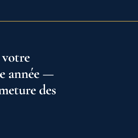
CONSULTATION GRATUITE
EN
 votre
ue année —
rmeture des