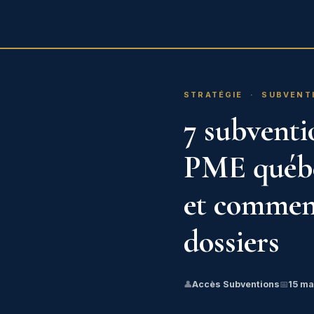
Accès
Subventions
SPÉCIALITÉS
CON
STRATÉGIE · SUBVENT
7 subventi
PME québé
et comment
dossiers
👤
Accès Subventions
📅
15 ma