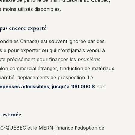
ontexte de pénurie de main-d'œuvre au Québec,
s moins utilisés disponibles.
pas encore exporté
ondiales Canada) est souvent ignorée par des
es » pour exporter ou qui n'ont jamais vendu à
iste précisément pour financer les
premières
salon commercial étranger, traduction de matériaux
marché, déplacements de prospection. Le
épenses admissibles, jusqu'à 100 000 $
non
s-estimée
CYC-QUÉBEC et le MERN, finance l'adoption de