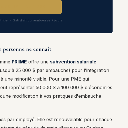
AGNOSTIC — 97$ CAD →
tripe · Satisfait ou remboursé 7 jours
e personne ne connaît
ramme
PRIIME
offre une
subvention salariale
jusqu'à 25 000 $ par embauche) pour l'intégration
à une minorité visible. Pour une PME qui
eut représenter 50 000 $ à 100 000 $ d'économies
ucune modification à vos pratiques d'embauche
nes par employé. Elle est renouvelable pour chaque