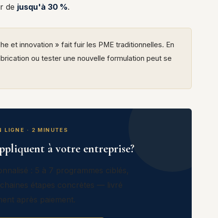
ur de
jusqu'à 30 %
.
 et innovation » fait fuir les PME traditionnelles. En
rication ou tester une nouvelle formulation peut se
N LIGNE · 2 MINUTES
pliquent à votre entreprise?
nnalisé : 5 à 7 programmes ciblés,
chaines étapes concrètes — livré
ment après paiement.